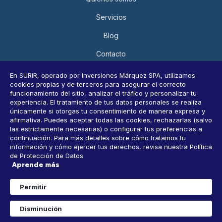
Servicios
Blog
Contacto
Política de Privacidad y Protección de Datos Personales
En SURIR, operado por Inversiones Márquez SPA, utilizamos
cookies propias y de terceros para asegurar el correcto
Consultar datos personales
funcionamiento del sitio, analizar el tráfico y personalizar tu
experiencia. El tratamiento de tus datos personales se realiza
únicamente si otorgas tu consentimiento de manera expresa y
afirmativa. Puedes aceptar todas las cookies, rechazarlas (salvo
Horarios
las estrictamente necesarias) o configurar tus preferencias a
continuación. Para más detalles sobre cómo tratamos tu
información y cómo ejercer tus derechos, revisa nuestra Política
9 AM-6 PM, Lunes a Viernes
de Protección de Datos
Aprende más
CONTACTANOS
1
Permitir
WhatsApp
Disminución
Copyright © 2025. Todos los derechos reservados.