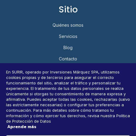
Sitio
Quiénes somos
Servicios
Blog
Contacto
Política de Privacidad y Protección de Datos Personales
En SURIR, operado por Inversiones Márquez SPA, utilizamos
cookies propias y de terceros para asegurar el correcto
Consultar datos personales
funcionamiento del sitio, analizar el tráfico y personalizar tu
experiencia. El tratamiento de tus datos personales se realiza
únicamente si otorgas tu consentimiento de manera expresa y
afirmativa. Puedes aceptar todas las cookies, rechazarlas (salvo
Horarios
las estrictamente necesarias) o configurar tus preferencias a
continuación. Para más detalles sobre cómo tratamos tu
información y cómo ejercer tus derechos, revisa nuestra Política
9 AM-6 PM, Lunes a Viernes
de Protección de Datos
Aprende más
CONTACTANOS