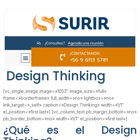
¿Consultas?
Agenda una reunión
¡CONTACTANOS!
+56 9 6113 5781
Design Thinking
[vc_single_image image=»1053″ image_size=»full»
frame=»borderframe» full_width=»no» lightbox=»no»
link_target=»_self» caption=»Design Thinking» width=»1/1″
el_position=»first last»] [vc_column_text pb_margin_bottom=»no»
pb_border_bottom=»no» width=»1/1″ el_position=»first last»]
¿Qué es el Design