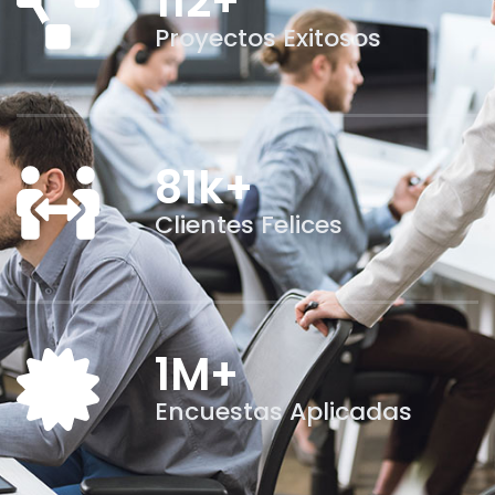
112
+
Proyectos Exitosos
81
k+
Clientes Felices
1
M+
Encuestas Aplicadas