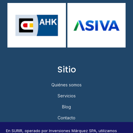
Sitio
Quiénes somos
Servicios
Blog
Contacto
Política de Privacidad y Protección de Datos Personales
En SURIR, operado por Inversiones Márquez SPA, utilizamos