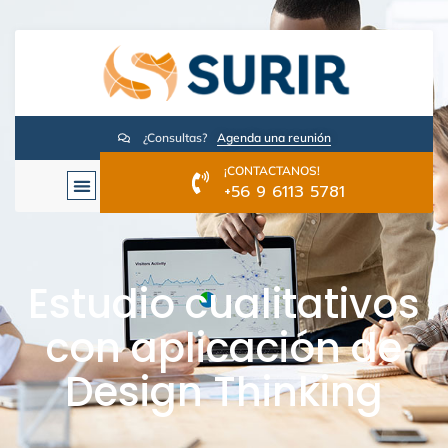
¿Consultas?
Agenda una reunión
¡CONTACTANOS!
+56 9 6113 5781
Estudio cualitativos
con aplicación de
Design Thinking