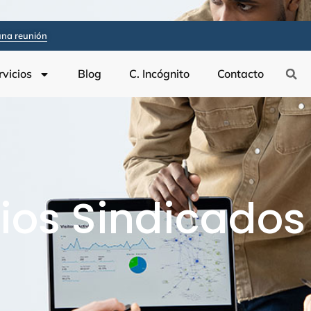
na reunión
rvicios
Blog
C. Incógnito
Contacto
ios Sindicados