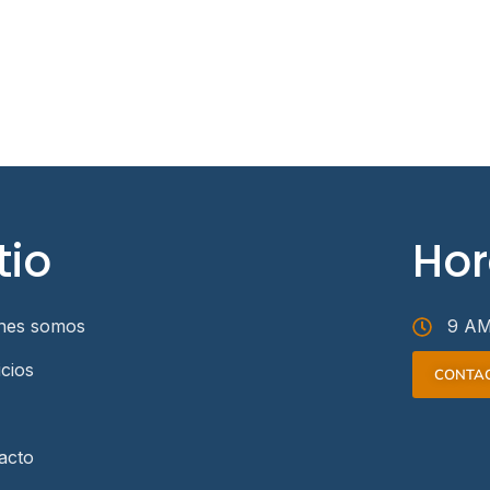
tio
Hor
nes somos
9 AM
icios
CONTA
acto