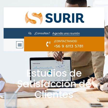
¿Consultas?
Agenda una reunión
¡CONTACTANOS!
+56 9 6113 5781
Estudios de
Satisfacción de
Clientes