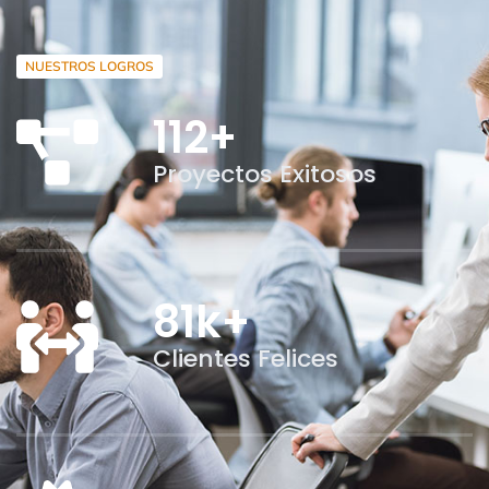
NUESTROS LOGROS
112
+
Proyectos Exitosos
81
k+
Clientes Felices