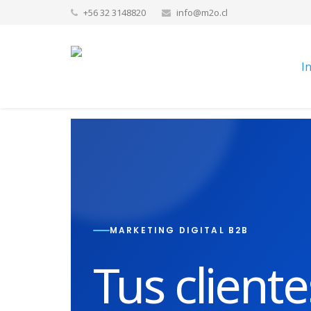
+56 32 3148820
info@m2o.cl
In
MARKETING DIGITAL B2B
Tus cliente