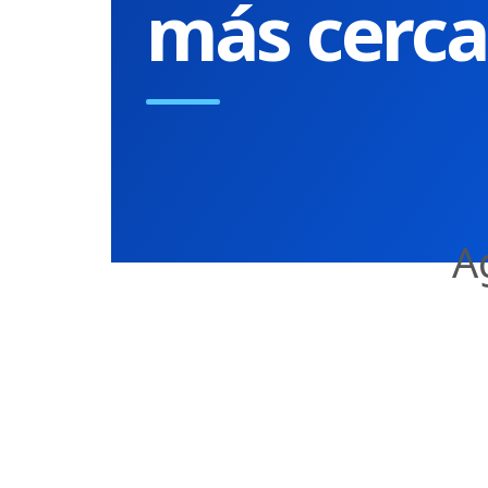
más cerca
A