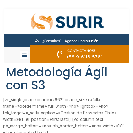
¿Consultas?
Agenda una reunión
¡CONTACTANOS!
+56 9 6113 5781
Metodología Ágil
con S3
[vc_single_image image=»662″ image_size=»full»
frame=»borderframe» full_width=»no» lightbox=»no»
link_target=»_self» caption=»Gestión de Proyectos Chile»
width=»1/1″ el_position=»first last»] [vc_column_text
pb_margin_bottom=»no» pb_border_bottom=»no» width=»1/1″
el_position=»first last»]