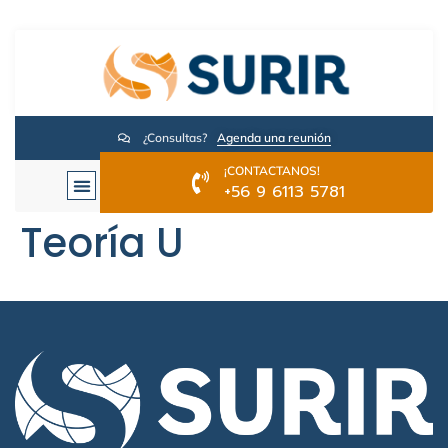
¿Consultas?
Agenda una reunión
¡CONTACTANOS!
+56 9 6113 5781
Teoría U