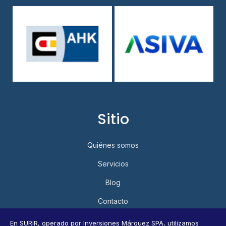
Sitio
Quiénes somos
Servicios
Blog
Contacto
Política de Privacidad y Protección de Datos Personales
En SURIR, operado por Inversiones Márquez SPA, utilizamos