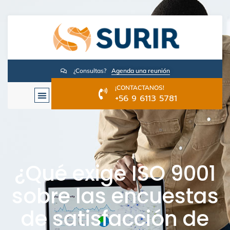
¿Consultas?
Agenda una reunión
¡CONTACTANOS!
+56 9 6113 5781
¿Qué exige ISO 9001
sobre las encuestas
de satisfacción de