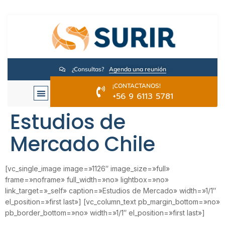
¿Consultas?
Agenda una reunión
¡CONTACTANOS!
+56 9 6113 5781
Estudios de
Mercado Chile
[vc_single_image image=»1126″ image_size=»full»
frame=»noframe» full_width=»no» lightbox=»no»
link_target=»_self» caption=»Estudios de Mercado» width=»1/1″
el_position=»first last»] [vc_column_text pb_margin_bottom=»no»
pb_border_bottom=»no» width=»1/1″ el_position=»first last»]