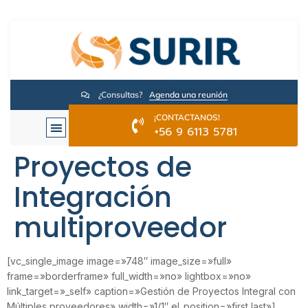
¿Consultas?
Agenda una reunión
¡CONTACTANOS!
+56 9 6113 5781
Proyectos de
Integración
multiproveedor
[vc_single_image image=»748″ image_size=»full»
frame=»borderframe» full_width=»no» lightbox=»no»
link_target=»_self» caption=»Gestión de Proyectos Integral con
Múltiples proveedores» width=»1/1″ el_position=»first last»]