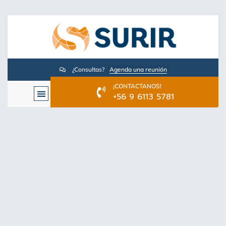
¿Consultas?
Agenda una reunión
¡CONTACTANOS!
+56 9 6113 5781