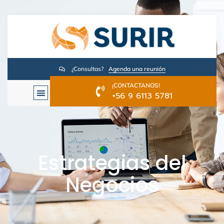
¿Consultas?
Agenda una reunión
¡CONTACTANOS!
+56 9 6113 5781
Estrategias del
Negocios