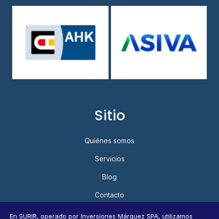
Sitio
Quiénes somos
Servicios
Blog
Contacto
Política de Privacidad y Protección de Datos Personales
En SURIR, operado por Inversiones Márquez SPA, utilizamos