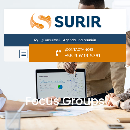
¿Consultas?
Agenda una reunión
¡CONTACTANOS!
+56 9 6113 5781
Focus Groups