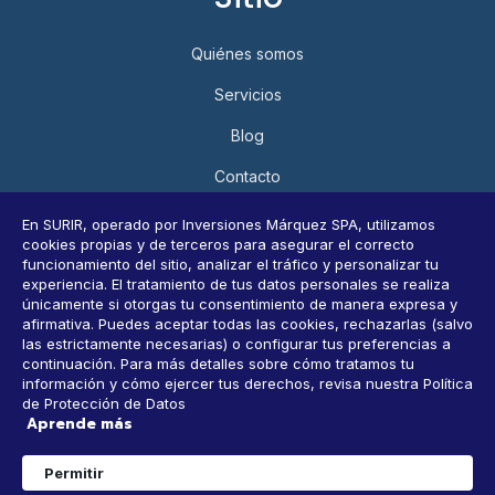
Quiénes somos
Servicios
Blog
Contacto
Política de Privacidad y Protección de Datos Personales
En SURIR, operado por Inversiones Márquez SPA, utilizamos
cookies propias y de terceros para asegurar el correcto
Consultar datos personales
funcionamiento del sitio, analizar el tráfico y personalizar tu
experiencia. El tratamiento de tus datos personales se realiza
únicamente si otorgas tu consentimiento de manera expresa y
afirmativa. Puedes aceptar todas las cookies, rechazarlas (salvo
Horarios
las estrictamente necesarias) o configurar tus preferencias a
continuación. Para más detalles sobre cómo tratamos tu
información y cómo ejercer tus derechos, revisa nuestra Política
9 AM-6 PM, Lunes a Viernes
de Protección de Datos
Aprende más
CONTACTANOS
1
Permitir
WhatsApp