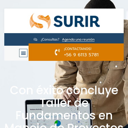
¿Consultas?
Agenda una reunión
¡CONTACTANOS!
+56 9 6113 5781
Con éxito concluye
Taller de
Fundamentos en