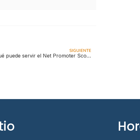
SIGUIENTE
¿Para qué puede servir el Net Promoter Score?
tio
Hor