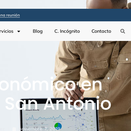
na reunión
rvicios
Blog
C. Incógnito
Contacto
conómico en
San Antonio
ez
noviembre 7, 2019