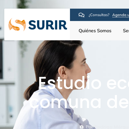
¿Consultas?
Agenda u
Quiénes Somos
Se
Estudio e
comuna de 
Por
Rodrigo Márqu