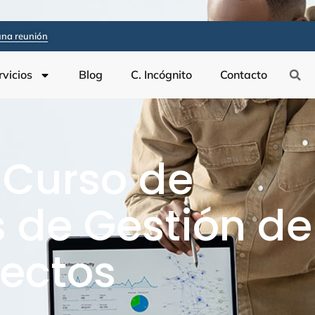
na reunión
rvicios
Blog
C. Incógnito
Contacto
a Curso de
de Gestión de
yectos