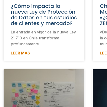
¿Cómo impacta la
Ch
nueva Ley de Protección
Má
de Datos en tus estudios
«¿
de clientes y mercado?
ZE
La entrada en vigor de la nueva Ley
«De
21.719 en Chile transforma
la c
profundamente
mun
LEER MÁS
LE