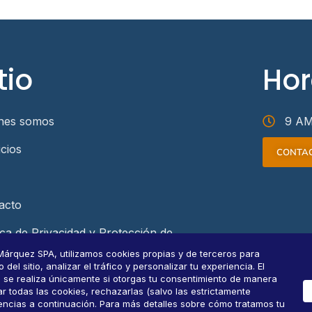
tio
Hor
nes somos
9 AM
icios
CONTA
acto
ica de Privacidad y Protección de
s Personales
Márquez SPA, utilizamos cookies propias y de terceros para
el sitio, analizar el tráfico y personalizar tu experiencia. El
ultar datos personales
s se realiza únicamente si otorgas tu consentimiento de manera
r todas las cookies, rechazarlas (salvo las estrictamente
rencias a continuación. Para más detalles sobre cómo tratamos tu