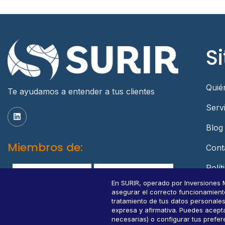
Si
Quié
Te ayudamos a entender a tus clientes
Serv
Blog
Miembros de:
Cont
Polít
Dato
En SURIR, operado por Inversiones 
asegurar el correcto funcionamiento d
Cons
tratamiento de tus datos personale
expresa y afirmativa. Puedes acepta
necesarias) o configurar tus prefe