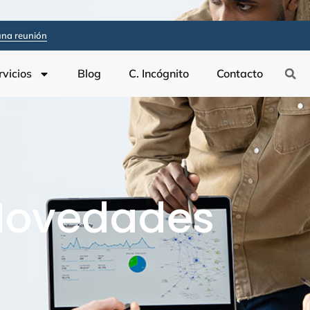
na reunión
rvicios
Blog
C. Incógnito
Contacto
Novedades