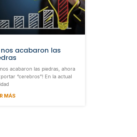
 nos acabaron las
edras
 nos acabaron las piedras, ahora
xportar “cerebros”! En la actual
idad
ER MÁS