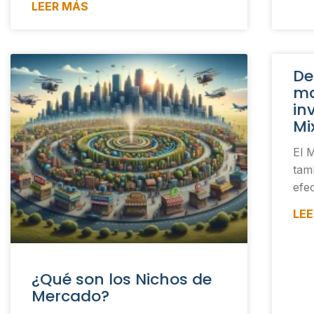
LEER MÁS
De
ma
in
Mi
El 
tam
efec
LE
¿Qué son los Nichos de
Mercado?