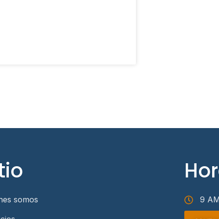
tio
Hor
nes somos
9 AM