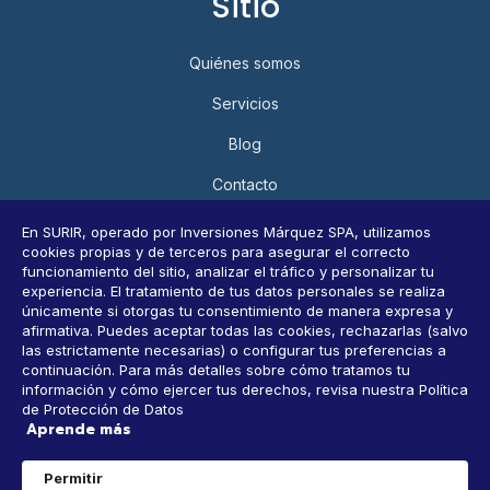
Sitio
Quiénes somos
Servicios
Blog
Contacto
Política de Privacidad y Protección de Datos Personales
En SURIR, operado por Inversiones Márquez SPA, utilizamos
cookies propias y de terceros para asegurar el correcto
Consultar datos personales
funcionamiento del sitio, analizar el tráfico y personalizar tu
experiencia. El tratamiento de tus datos personales se realiza
únicamente si otorgas tu consentimiento de manera expresa y
afirmativa. Puedes aceptar todas las cookies, rechazarlas (salvo
Horarios
las estrictamente necesarias) o configurar tus preferencias a
continuación. Para más detalles sobre cómo tratamos tu
información y cómo ejercer tus derechos, revisa nuestra Política
9 AM-6 PM, Lunes a Viernes
de Protección de Datos
Aprende más
CONTACTANOS
1
Permitir
WhatsApp