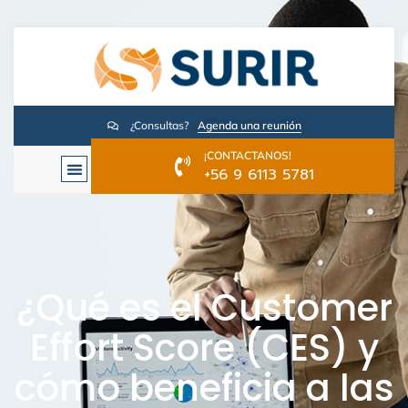
¿Consultas?
Agenda una reunión
¡CONTACTANOS!
+56 9 6113 5781
¿Qué es el Customer
Effort Score (CES) y
cómo beneficia a las