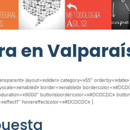
ntegral
Metodología
os
Ágil S3
a en Valparaí
ansparent» layout=»slider» category=»55″ orderby=»dat
rayscale=»enabled» border=»enabled» bordercolor=»#DCD
useduration=»9000″ buttonsbordercolor=»#DCDCDC» butt
t=»effect1″ hovereffectcolor=»#DCDCDC» ]
puesta