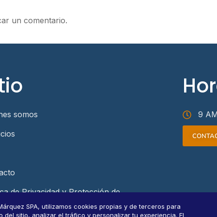
car un comentario.
tio
Hor
nes somos
9 AM
icios
CONTA
acto
ica de Privacidad y Protección de
s Personales
Márquez SPA, utilizamos cookies propias y de terceros para
el sitio, analizar el tráfico y personalizar tu experiencia. El