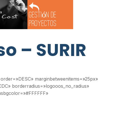
Gestión de
Proyectos
so – SURIR
e» order=»DESC» marginbetweenitems=»25px»
CDC» borderradius=»logooos_no_radius»
onsbgcolor=»#FFFFFF»