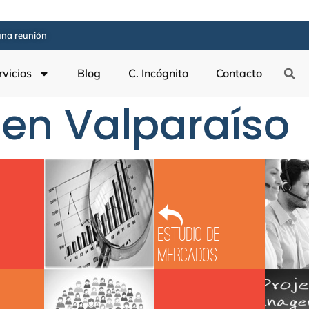
na reunión
rvicios
Blog
C. Incógnito
Contacto
 en Valparaíso
g
Estudio de
Mercados