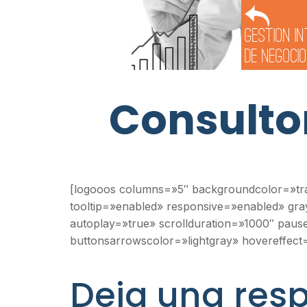
Gestion I
de Negoci
Consultor
[logooos columns=»5″ backgroundcolor=»tr
tooltip=»enabled» responsive=»enabled» g
autoplay=»true» scrollduration=»1000″ pa
buttonsarrowscolor=»lightgray» hovereffec
Deja una res