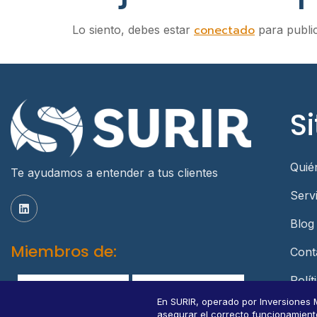
conectado
Lo siento, debes estar
para publi
Si
Quié
Te ayudamos a entender a tus clientes
Serv
Blog
Miembros de:
Cont
Polít
Dato
En SURIR, operado por Inversiones 
asegurar el correcto funcionamiento d