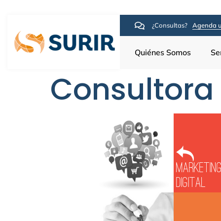
¿Consultas?
Agenda u
Quiénes Somos
Se
Consultora
Marketin
Digital