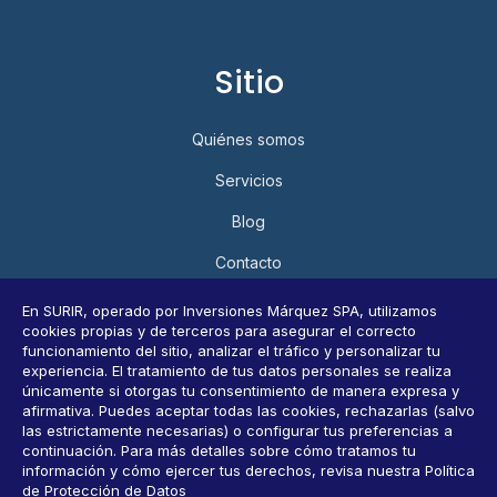
Sitio
Quiénes somos
Servicios
Blog
Contacto
Política de Privacidad y Protección de Datos Personales
En SURIR, operado por Inversiones Márquez SPA, utilizamos
cookies propias y de terceros para asegurar el correcto
Consultar datos personales
funcionamiento del sitio, analizar el tráfico y personalizar tu
experiencia. El tratamiento de tus datos personales se realiza
únicamente si otorgas tu consentimiento de manera expresa y
afirmativa. Puedes aceptar todas las cookies, rechazarlas (salvo
Horarios
las estrictamente necesarias) o configurar tus preferencias a
continuación. Para más detalles sobre cómo tratamos tu
información y cómo ejercer tus derechos, revisa nuestra Política
9 AM-6 PM, Lunes a Viernes
de Protección de Datos